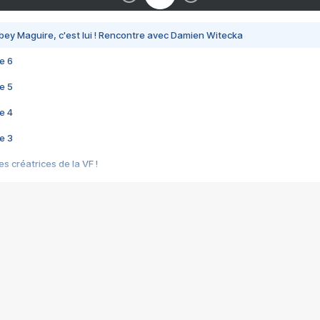
bey Maguire, c'est lui ! Rencontre avec Damien Witecka
e 6
e 5
e 4
e 3
s créatrices de la VF !
e 2
e 1
e Mektoub My Love arrive enfin ! Rencontre avec Shaïn Boumedine et Sal
i : après Toni en famille
elle réalise le bouleversant Dites lui que je l'aime
ais ! Rencontre autour de Vie privée de Rebecca Zlotowski