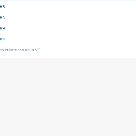
e 6
e 5
e 4
e 3
s créatrices de la VF !
e 2
e 1
e Mektoub My Love arrive enfin ! Rencontre avec Shaïn Boumedine et Sal
i : après Toni en famille
elle réalise le bouleversant Dites lui que je l'aime
ais ! Rencontre autour de Vie privée de Rebecca Zlotowski
 de Marguerite, Grave... Rencontre avec Ella Rumpf