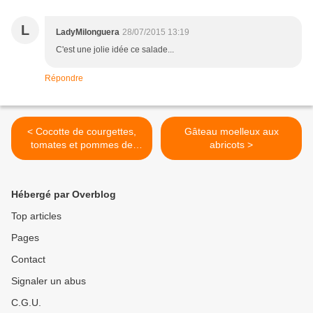
L
LadyMilonguera
28/07/2015 13:19
C'est une jolie idée ce salade...
Répondre
< Cocotte de courgettes,
Gâteau moelleux aux
tomates et pommes de
abricots >
terre
Hébergé par Overblog
Top articles
Pages
Contact
Signaler un abus
C.G.U.