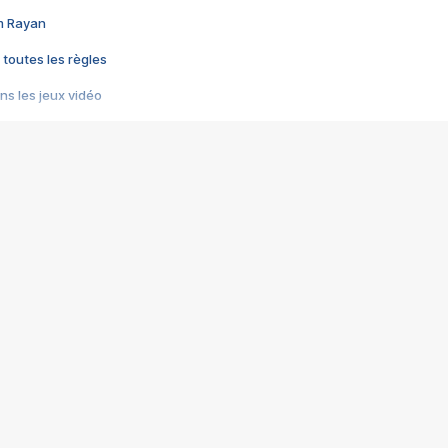
im Rayan
 toutes les règles
s les jeux vidéo
us choquant de Rockstar ? - Le scandale BULLY
e plus moche de Steam
du RÊVE tourne au CAUCHEMAR
pendant 8 heures
it… à tort
umiliés par un jeu vidéo
ire - Final Fantasy 8
ti un empire - Age of Empires
story DOFUS