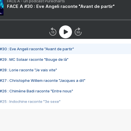
FACE A - un podcast Purecharts
FACE A #30 : Eve Angeli raconte "Avant de partir"
#30 : Eve Angeli raconte "Avant de partir"
#29 : MC Solaar raconte "Bouge de là"
28 : Lorie raconte "Je vais vite"
#27 : Christophe Willem raconte "Jacques a dit"
#26 : Chimène Badi raconte "Entre nous"
#25 : Indochine raconte "3e sexe"
#24 : Zaho raconte "C'est chelou"
#23 : Patrick Bruel raconte "Au café des délices"