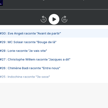
#30 : Eve Angeli raconte "Avant de partir"
#29 : MC Solaar raconte "Bouge de là"
28 : Lorie raconte "Je vais vite"
#27 : Christophe Willem raconte "Jacques a dit"
#26 : Chimène Badi raconte "Entre nous"
#25 : Indochine raconte "3e sexe"
#24 : Zaho raconte "C'est chelou"
#23 : Patrick Bruel raconte "Au café des délices"
#22 : Kyo raconte "Le chemin"