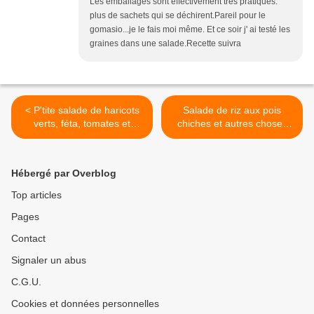
Les emballages sont effectivement très pratiques:
plus de sachets qui se déchirent.Pareil pour le
gomasio...je le fais moi même. Et ce soir j' ai testé les
graines dans une salade.Recette suivra
< P'tite salade de haricots
Salade de riz aux pois
verts, féta, tomates et
chiches et autres choses
gomasio
encore... >
Hébergé par Overblog
Top articles
Pages
Contact
Signaler un abus
C.G.U.
Cookies et données personnelles