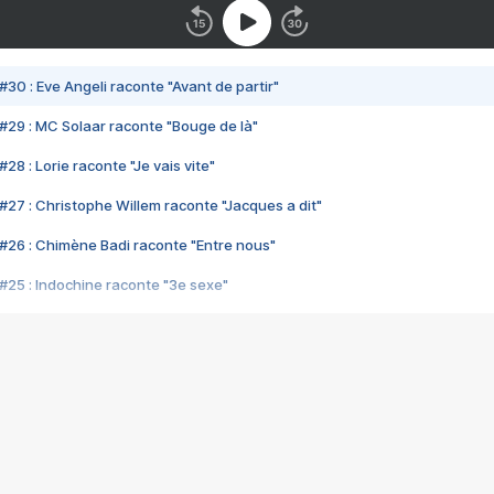
#30 : Eve Angeli raconte "Avant de partir"
#29 : MC Solaar raconte "Bouge de là"
28 : Lorie raconte "Je vais vite"
#27 : Christophe Willem raconte "Jacques a dit"
#26 : Chimène Badi raconte "Entre nous"
#25 : Indochine raconte "3e sexe"
#24 : Zaho raconte "C'est chelou"
#23 : Patrick Bruel raconte "Au café des délices"
#22 : Kyo raconte "Le chemin"
#21 : Nolwenn Leroy raconte "Cassé"
#20 : Patrick Hernandez raconte "Born to be alive"