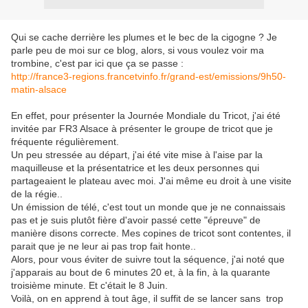
Qui se cache derrière les plumes et le bec de la cigogne ? Je
parle peu de moi sur ce blog, alors, si vous voulez voir ma
trombine, c'est par ici que ça se passe :
http://france3-regions.francetvinfo.fr/grand-est/emissions/9h50-
matin-alsace
En effet, pour présenter la Journée Mondiale du Tricot, j'ai été
invitée par FR3 Alsace à présenter le groupe de tricot que je
fréquente régulièrement.
Un peu stressée au départ, j'ai été vite mise à l'aise par la
maquilleuse et la présentatrice et les deux personnes qui
partageaient le plateau avec moi. J'ai même eu droit à une visite
de la régie..
Un émission de télé, c'est tout un monde que je ne connaissais
pas et je suis plutôt fière d'avoir passé cette "épreuve" de
manière disons correcte. Mes copines de tricot sont contentes, il
parait que je ne leur ai pas trop fait honte..
Alors, pour vous éviter de suivre tout la séquence, j'ai noté que
j'apparais au bout de 6 minutes 20 et, à la fin, à la quarante
troisième minute. Et c'était le 8 Juin.
Voilà, on en apprend à tout âge, il suffit de se lancer sans trop