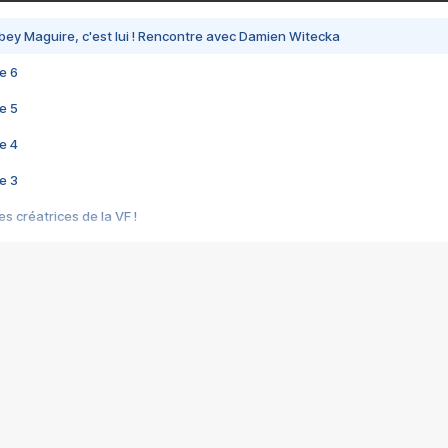
bey Maguire, c'est lui ! Rencontre avec Damien Witecka
e 6
e 5
e 4
e 3
s créatrices de la VF !
e 2
e 1
e Mektoub My Love arrive enfin ! Rencontre avec Shaïn Boumedine et Sal
i : après Toni en famille
elle réalise le bouleversant Dites lui que je l'aime
ais ! Rencontre autour de Vie privée de Rebecca Zlotowski