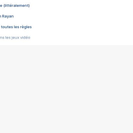
e (littéralement)
im Rayan
 toutes les règles
s les jeux vidéo
us choquant de Rockstar ? - Le scandale BULLY
e plus moche de Steam
du RÊVE tourne au CAUCHEMAR
pendant 8 heures
it… à tort
umiliés par un jeu vidéo
ire - Final Fantasy 8
ti un empire - Age of Empires