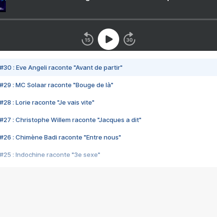
#30 : Eve Angeli raconte "Avant de partir"
#29 : MC Solaar raconte "Bouge de là"
28 : Lorie raconte "Je vais vite"
#27 : Christophe Willem raconte "Jacques a dit"
#26 : Chimène Badi raconte "Entre nous"
#25 : Indochine raconte "3e sexe"
#24 : Zaho raconte "C'est chelou"
#23 : Patrick Bruel raconte "Au café des délices"
#22 : Kyo raconte "Le chemin"