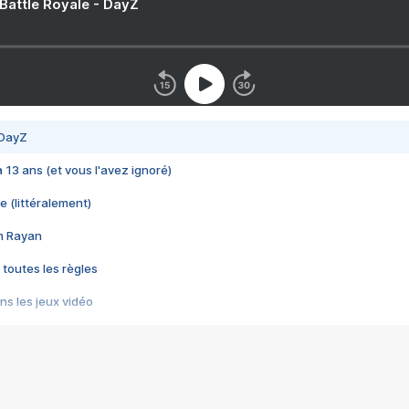
 Battle Royale - DayZ
 DayZ
 a 13 ans (et vous l'avez ignoré)
e (littéralement)
im Rayan
 toutes les règles
s les jeux vidéo
us choquant de Rockstar ? - Le scandale BULLY
e plus moche de Steam
du RÊVE tourne au CAUCHEMAR