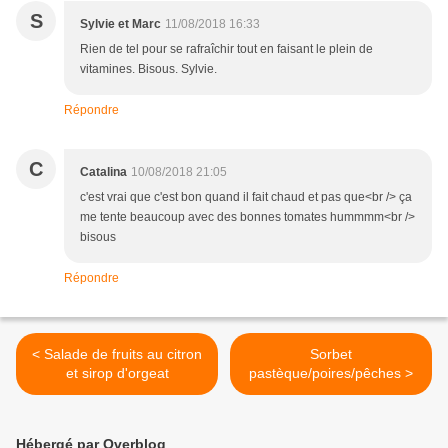
S
Sylvie et Marc
11/08/2018 16:33
Rien de tel pour se rafraîchir tout en faisant le plein de
vitamines. Bisous. Sylvie.
Répondre
C
Catalina
10/08/2018 21:05
c'est vrai que c'est bon quand il fait chaud et pas que<br /> ça
me tente beaucoup avec des bonnes tomates hummmm<br />
bisous
Répondre
< Salade de fruits au citron
Sorbet
et sirop d'orgeat
pastèque/poires/pêches >
Hébergé par Overblog