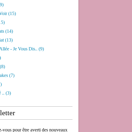
9)
Voir
(15)
15)
ats
(14)
iat
(13)
 Allée - Je Vous Dis..
(9)
)
(8)
akes
(7)
)
 ..
(3)
etter
vous pour être averti des nouveaux