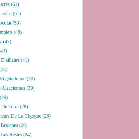
ucrés
(61)
ucrées
(61)
ocolat
(58)
mplets
(48)
z
(47)
43)
 D'ailleurs
(41)
(34)
 Végétarienne
(30)
s Alsaciennes
(30)
(29)
De Terre
(28)
eurs De La Cigogne
(26)
 Brioches
(26)
 Les Restes
(24)