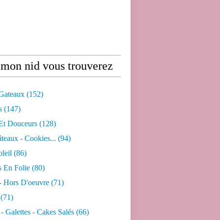
mon nid vous trouverez
 Gateaux
(152)
s
(147)
 Et Douceurs
(128)
âteaux - Cookies...
(94)
leil
(86)
s En Folie
(80)
- Hors D'oeuvre
(71)
(71)
- Galettes - Cakes Salés
(66)