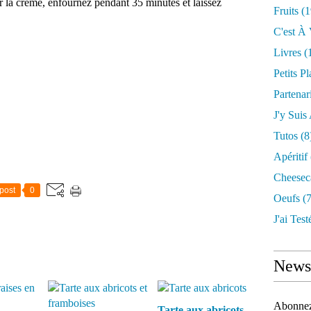
ur la crème, enfournez pendant 35 minutes et laissez
Fruits
(1
C'est À 
Livres
(
Petits Pl
Partenar
J'y Suis
Tutos
(8
Apéritif
Cheesec
post
0
Oeufs
(7
J'ai Testé
Newsl
Abonnez-
Tarte aux abricots