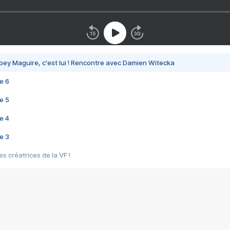
bey Maguire, c'est lui ! Rencontre avec Damien Witecka
e 6
e 5
e 4
e 3
s créatrices de la VF !
e 2
e 1
e Mektoub My Love arrive enfin ! Rencontre avec Shaïn Boumedine et Sal
i : après Toni en famille