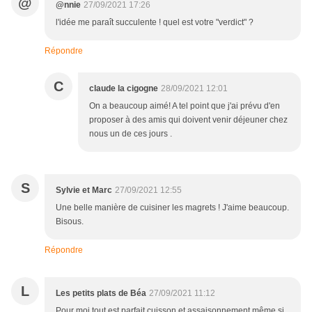
@
@nnie
27/09/2021 17:26
l'idée me paraît succulente ! quel est votre "verdict" ?
Répondre
C
claude la cigogne
28/09/2021 12:01
On a beaucoup aimé! A tel point que j'ai prévu d'en
proposer à des amis qui doivent venir déjeuner chez
nous un de ces jours .
S
Sylvie et Marc
27/09/2021 12:55
Une belle manière de cuisiner les magrets ! J'aime beaucoup.
Bisous.
Répondre
L
Les petits plats de Béa
27/09/2021 11:12
Pour moi tout est parfait cuisson et assaisonnement même si