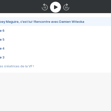
bey Maguire, c'est lui ! Rencontre avec Damien Witecka
e 6
e 5
e 4
e 3
s créatrices de la VF !
e 2
e 1
e Mektoub My Love arrive enfin ! Rencontre avec Shaïn Boumedine et Sal
i : après Toni en famille
elle réalise le bouleversant Dites lui que je l'aime