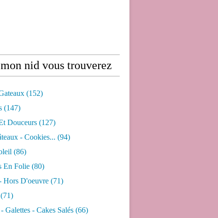
mon nid vous trouverez
 Gateaux
(152)
s
(147)
 Et Douceurs
(127)
âteaux - Cookies...
(94)
leil
(86)
s En Folie
(80)
- Hors D'oeuvre
(71)
(71)
- Galettes - Cakes Salés
(66)