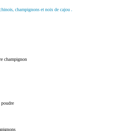
tre champignon
n poudre
mpignons