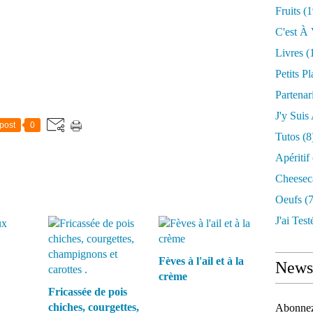
Fruits
(1
C'est À 
Livres
(
Petits Pl
Partenar
J'y Suis
post
0
Tutos
(8
Apéritif
Cheesec
Oeufs
(7
J'ai Testé
Fèves à l'ail et à la
Newsl
crème
Fricassée de pois
chiches, courgettes,
Abonnez-