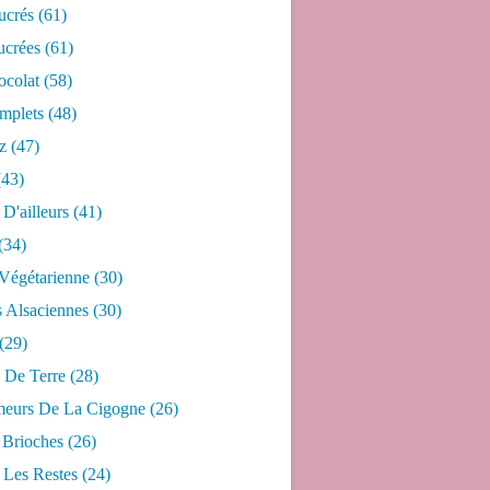
ucrés
(61)
ucrées
(61)
ocolat
(58)
mplets
(48)
z
(47)
43)
 D'ailleurs
(41)
(34)
 Végétarienne
(30)
s Alsaciennes
(30)
(29)
De Terre
(28)
eurs De La Cigogne
(26)
 Brioches
(26)
 Les Restes
(24)