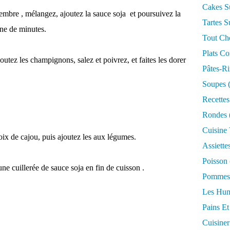
Cakes S
embre , mélangez, ajoutez la sauce soja et poursuivez la
Tartes S
ne de minutes.
Tout Ch
Plats Co
utez les champignons, salez et poivrez, et faites les dorer
Pâtes-Ri
Soupes
(
Recettes
Rondes
Cuisine
oix de cajou, puis ajoutez les aux légumes.
Assiette
Poisson
ne cuillerée de sauce soja en fin de cuisson .
Pommes 
Les Hum
Pains Et
Cuisiner