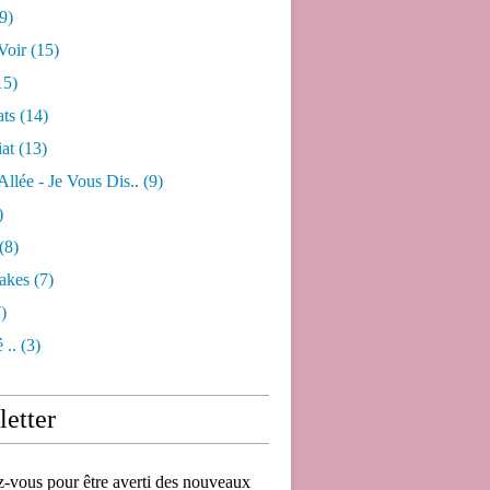
9)
Voir
(15)
15)
ats
(14)
iat
(13)
 Allée - Je Vous Dis..
(9)
)
(8)
akes
(7)
)
 ..
(3)
etter
vous pour être averti des nouveaux