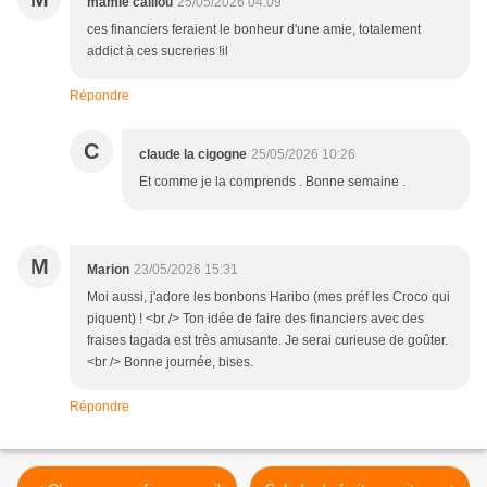
mamie caillou
25/05/2026 04:09
ces financiers feraient le bonheur d'une amie, totalement
addict à ces sucreries !il
Répondre
C
claude la cigogne
25/05/2026 10:26
Et comme je la comprends . Bonne semaine .
M
Marion
23/05/2026 15:31
Moi aussi, j'adore les bonbons Haribo (mes préf les Croco qui
piquent) ! <br /> Ton idée de faire des financiers avec des
fraises tagada est très amusante. Je serai curieuse de goûter.
<br /> Bonne journée, bises.
Répondre