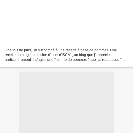
Une fois de plus, j'ai succombé à une recette à base de pommes. Une
recette du blog " la cuisine d'ici et d'ISCA" , un blog que j'apprécie
particulièrement. Il s'agit d'une " terrine de pommes " que j'ai rebaptisée "
gratin de pommes" . C'est une façon...