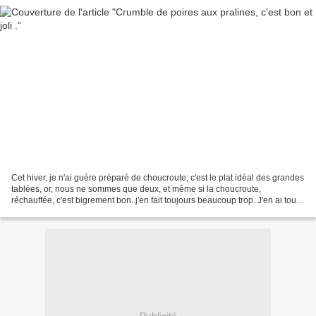
Cet hiver, je n'ai guère préparé de choucroute; c'est le plat idéal des grandes
tablées, or, nous ne sommes que deux, et même si la choucroute,
réchauffée, c'est bigrement bon..j'en fait toujours beaucoup trop. J'en ai tout
de même cuisiné ce week-end,...