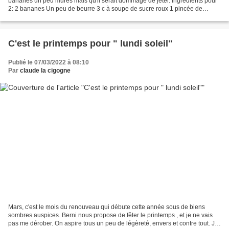
bananes un peu mures mais qu'il serait dommage de jeter. Ingrédients pour
2: 2 bananes Un peu de beurre 3 c à soupe de sucre roux 1 pincée de
cannelle en poudre, ou de mélanges d'épices...
C'est le printemps pour " lundi soleil"
Publié le 07/03/2022 à 08:10
Par
claude la cigogne
Mars, c'est le mois du renouveau qui débute cette année sous de biens
sombres auspices. Berni nous propose de fêter le printemps , et je ne vais
pas me dérober. On aspire tous un peu de légèreté, envers et contre tout. J'ai