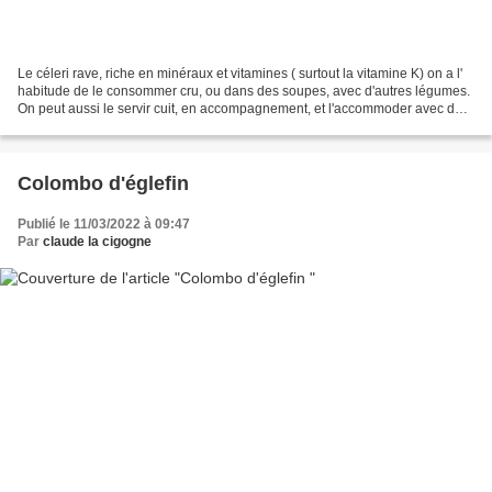
Le céleri rave, riche en minéraux et vitamines ( surtout la vitamine K) on a l'
habitude de le consommer cru, ou dans des soupes, avec d'autres légumes.
On peut aussi le servir cuit, en accompagnement, et l'accommoder avec des
champignons et des lardons,...
Colombo d'églefin
Publié le 11/03/2022 à 09:47
Par
claude la cigogne