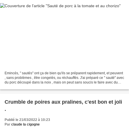
Emincés, " sautés" ont ça de bien qu'ils se préparent rapidement, et peuvent
, sans problèmes , être congelés, ou réchauffés. J'ai préparé ce " sauté" avec
du porc découpé dans la noix , mais on peut sans soucis le faire avec du
veau, ou même de la volaille. Ingrédients...
Crumble de poires aux pralines, c'est bon et joli
.
Publié le 21/03/2022 à 10:23
Par
claude la cigogne