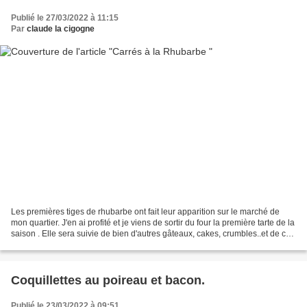
Publié le 27/03/2022 à 11:15
Par
claude la cigogne
Les premières tiges de rhubarbe ont fait leur apparition sur le marché de
mon quartier. J'en ai profité et je viens de sortir du four la première tarte de la
saison . Elle sera suivie de bien d'autres gâteaux, cakes, crumbles..et de ces
carrés à la rhubarbe...
Coquillettes au poireau et bacon.
Publié le 23/03/2022 à 09:51