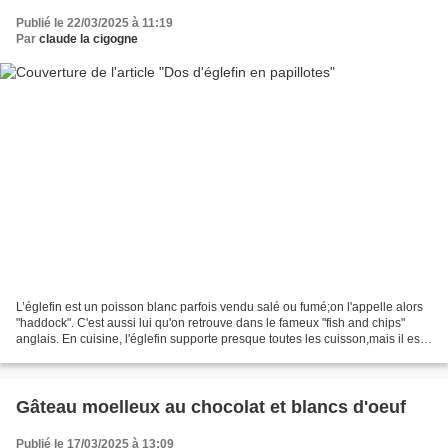
Publié le 22/03/2025 à 11:19
Par
claude la cigogne
L’églefin est un poisson blanc parfois vendu salé ou fumé;on l'appelle alors
"haddock". C'est aussi lui qu'on retrouve dans le fameux "fish and chips"
anglais. En cuisine, l'églefin supporte presque toutes les cuisson,mais il est
réputé ne pas aimer celle...
Gâteau moelleux au chocolat et blancs d'oeuf
Publié le 17/03/2025 à 13:09