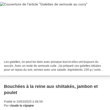
Les galettes, on peut les faire avec presque tout et elles ont toujours du
succès. Avec un reste de semoule cuite , j'ai préparé ces galettes idéales
pour un repas du soir, servies avec une salade. Ingrédients: 230 g ( voire
250 ) de semoule cuite 2 oeufs...
Bouchées à la reine aux shiitakés, jambon et
poulet
Publié le 10/03/2025 à 08:59
Par
claude la cigogne