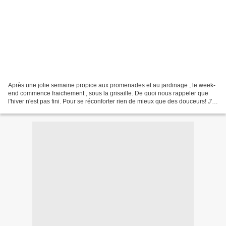
Après une jolie semaine propice aux promenades et au jardinage , le week-
end commence fraichement , sous la grisaille. De quoi nous rappeler que
l'hiver n'est pas fini. Pour se réconforter rien de mieux que des douceurs! J'ai
trouvé cette recette sur...