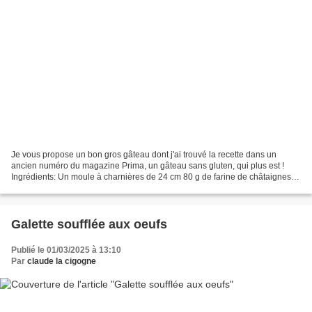
Je vous propose un bon gros gâteau dont j'ai trouvé la recette dans un
ancien numéro du magazine Prima, un gâteau sans gluten, qui plus est !
Ingrédients: Un moule à charnières de 24 cm 80 g de farine de châtaignes
80 g de Maïzéna 1/2 sachet de levure...
Galette soufflée aux oeufs
Publié le 01/03/2025 à 13:10
Par
claude la cigogne