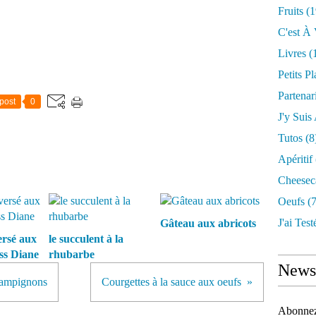
Fruits
(1
C'est À 
Livres
(
Petits Pl
Partenar
post
0
J'y Suis
Tutos
(8
Apéritif
Cheesec
Oeufs
(7
J'ai Testé
Gâteau aux abricots
rsé aux
le succulent à la
iss Diane
rhubarbe
Newsl
champignons
Courgettes à la sauce aux oeufs
Abonnez-