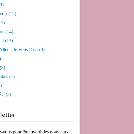
9)
Voir
(15)
15)
ats
(14)
iat
(13)
 Allée - Je Vous Dis..
(9)
)
(8)
akes
(7)
)
 ..
(3)
etter
vous pour être averti des nouveaux