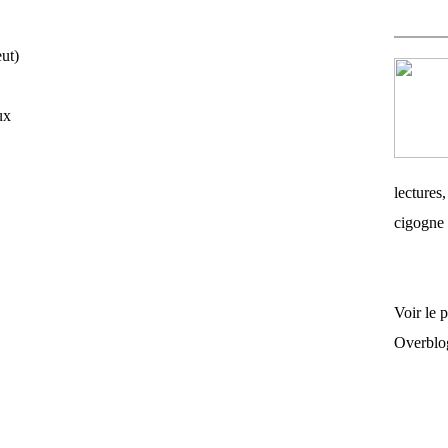
eut)
ux
lectures,
cigogne 
Voir le 
Overblo