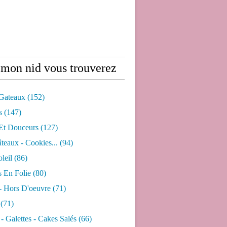
mon nid vous trouverez
 Gateaux
(152)
s
(147)
 Et Douceurs
(127)
âteaux - Cookies...
(94)
leil
(86)
s En Folie
(80)
- Hors D'oeuvre
(71)
(71)
- Galettes - Cakes Salés
(66)