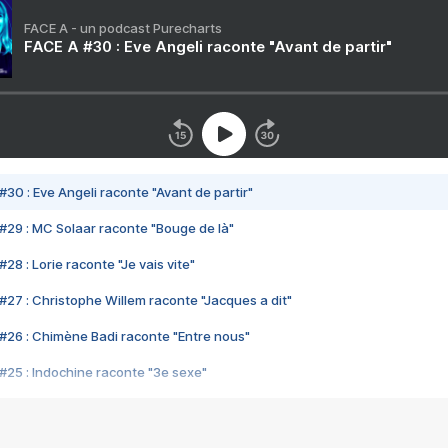
FACE A - un podcast Purecharts
FACE A #30 : Eve Angeli raconte "Avant de partir"
#30 : Eve Angeli raconte "Avant de partir"
#29 : MC Solaar raconte "Bouge de là"
28 : Lorie raconte "Je vais vite"
#27 : Christophe Willem raconte "Jacques a dit"
#26 : Chimène Badi raconte "Entre nous"
#25 : Indochine raconte "3e sexe"
#24 : Zaho raconte "C'est chelou"
#23 : Patrick Bruel raconte "Au café des délices"