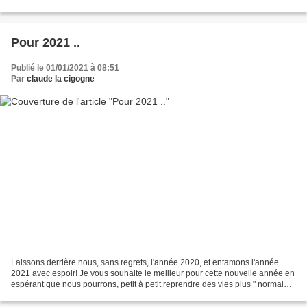
pause enchantée et gourmande, et...
Pour 2021 ..
Publié le 01/01/2021 à 08:51
Par
claude la cigogne
Laissons derrière nous, sans regrets, l'année 2020, et entamons l'année
2021 avec espoir! Je vous souhaite le meilleur pour cette nouvelle année en
espérant que nous pourrons, petit à petit reprendre des vies plus " normales"
, plus festives, plus pr...