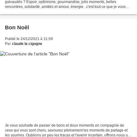
galvaudés ? Espoir, optimisme, gourmandise, jolis moments, belles
rencontres, solidarité, amitiés et amour, énergie ..c'est tout ce que je vous
souhaite pour 2022, et bien plus encore....
Bon Noël
Publié le 24/12/2021 à 11:59
Par
claude la cigogne
Je vous souhaite de passer de bons et doux moments en compagnie de
ceux qui vous sont chers, savourez pleinement les moments de partage et
les sourires. Oublions un peu les tracas et l'avenir incertain, offrons nous une