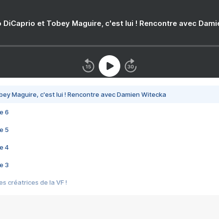
 DiCaprio et Tobey Maguire, c'est lui ! Rencontre avec Dam
bey Maguire, c'est lui ! Rencontre avec Damien Witecka
e 6
e 5
e 4
e 3
s créatrices de la VF !
e 2
e 1