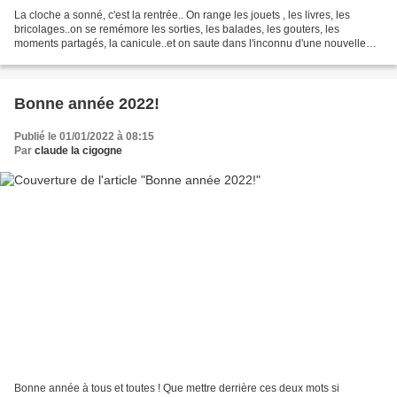
La cloche a sonné, c'est la rentrée.. On range les jouets , les livres, les
bricolages..on se remémore les sorties, les balades, les gouters, les
moments partagés, la canicule..et on saute dans l'inconnu d'une nouvelle
salle de classe, de nouveaux copains,...
Bonne année 2022!
Publié le 01/01/2022 à 08:15
Par
claude la cigogne
Bonne année à tous et toutes ! Que mettre derrière ces deux mots si