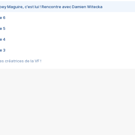
bey Maguire, c'est lui ! Rencontre avec Damien Witecka
e 6
e 5
e 4
e 3
s créatrices de la VF !
e 2
e 1
e Mektoub My Love arrive enfin ! Rencontre avec Shaïn Boumedine et Sal
i : après Toni en famille
elle réalise le bouleversant Dites lui que je l'aime
ais ! Rencontre autour de Vie privée de Rebecca Zlotowski