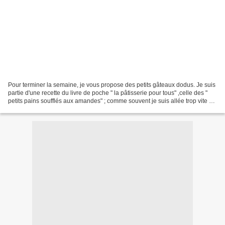
Pour terminer la semaine, je vous propose des petits gâteaux dodus. Je suis
partie d'une recette du livre de poche " la pâtisserie pour tous" ,celle des "
petits pains soufflés aux amandes" ; comme souvent je suis allée trop vite et
j'ai fait fondre le...