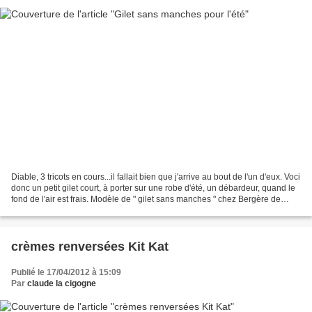
Diable, 3 tricots en cours...il fallait bien que j'arrive au bout de l'un d'eux. Voci
donc un petit gilet court, à porter sur une robe d'été, un débardeur, quand le
fond de l'air est frais. Modèle de " gilet sans manches " chez Bergère de
France, catalogue...
crèmes renversées Kit Kat
Publié le 17/04/2012 à 15:09
Par
claude la cigogne