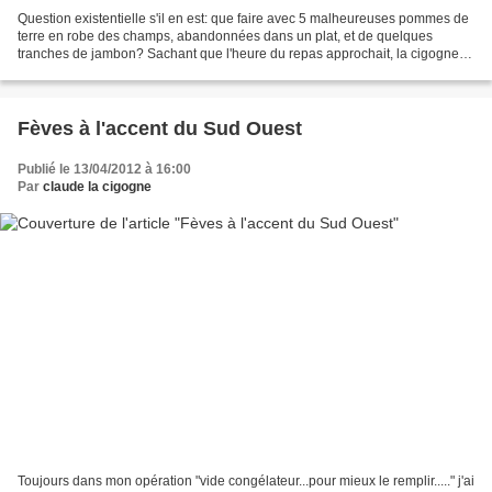
Question existentielle s'il en est: que faire avec 5 malheureuses pommes de
terre en robe des champs, abandonnées dans un plat, et de quelques
tranches de jambon? Sachant que l'heure du repas approchait, la cigogne
n'a eu d'autre choix que de se creuser...
Fèves à l'accent du Sud Ouest
Publié le 13/04/2012 à 16:00
Par
claude la cigogne
Toujours dans mon opération "vide congélateur...pour mieux le remplir....." j'ai