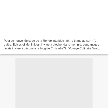
Pour ce nouvel épisode de la Ronde Interblog link, le tirage au sort m'a
gatée: Epices et Moi link est invitée à piocher dans mon nid, pendant que
j'étais invitée à découvrir le blog de Christelle79, "Voyage Culinaire"link.
Jolie découverte; les recettes...