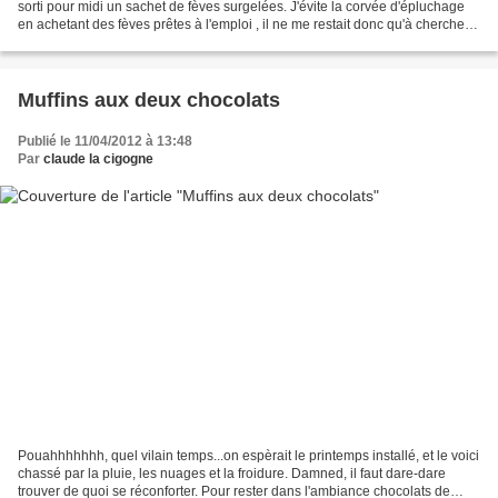
sorti pour midi un sachet de fèves surgelées. J'évite la corvée d'épluchage
en achetant des fèves prêtes à l'emploi , il ne me restait donc qu'à chercher
comment les accomoder....
Muffins aux deux chocolats
Publié le 11/04/2012 à 13:48
Par
claude la cigogne
Pouahhhhhhh, quel vilain temps...on espèrait le printemps installé, et le voici
chassé par la pluie, les nuages et la froidure. Damned, il faut dare-dare
trouver de quoi se réconforter. Pour rester dans l'ambiance chocolats de