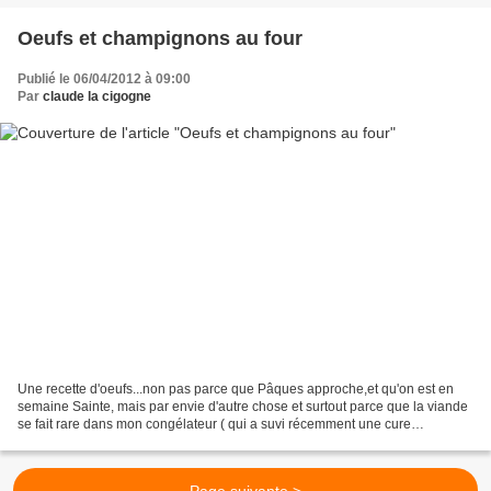
Oeufs et champignons au four
Publié le 06/04/2012 à 09:00
Par
claude la cigogne
Une recette d'oeufs...non pas parce que Pâques approche,et qu'on est en
semaine Sainte, mais par envie d'autre chose et surtout parce que la viande
se fait rare dans mon congélateur ( qui a suvi récemment une cure
d'amaigrissement...)et que j'avais la...