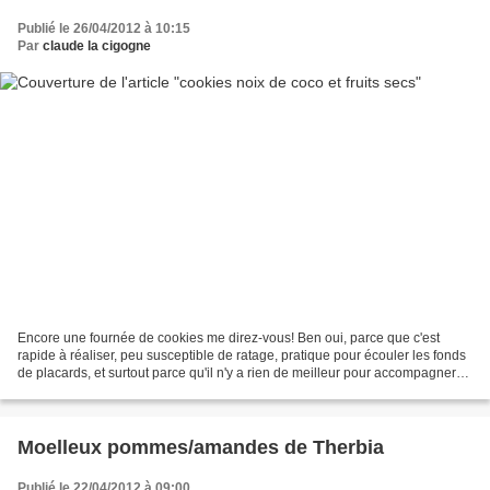
Publié le 26/04/2012 à 10:15
Par
claude la cigogne
Encore une fournée de cookies me direz-vous! Ben oui, parce que c'est
rapide à réaliser, peu susceptible de ratage, pratique pour écouler les fonds
de placards, et surtout parce qu'il n'y a rien de meilleur pour accompagner
un bon café ou un thé parfumé....
Moelleux pommes/amandes de Therbia
Publié le 22/04/2012 à 09:00