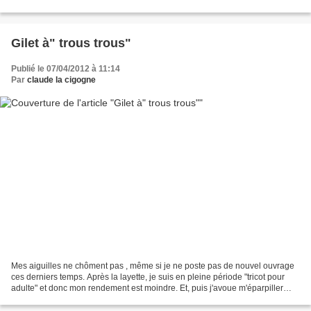
Pâques, j'ai confectionné...
Gilet à" trous trous"
Publié le 07/04/2012 à 11:14
Par
claude la cigogne
Mes aiguilles ne chôment pas , même si je ne poste pas de nouvel ouvrage
ces derniers temps. Après la layette, je suis en pleine période "tricot pour
adulte" et donc mon rendement est moindre. Et, puis j'avoue m'éparpiller
entre lecture, jardin, balades,...