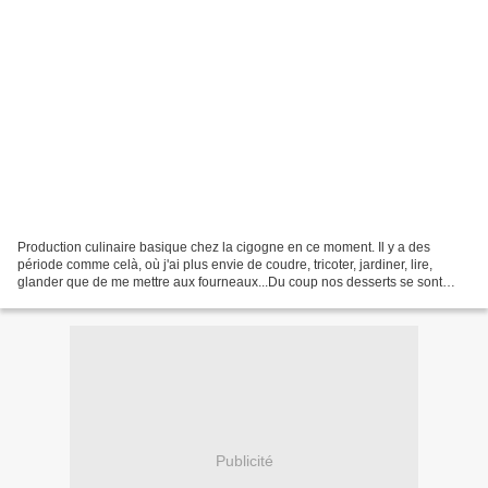
Production culinaire basique chez la cigogne en ce moment. Il y a des
période comme celà, où j'ai plus envie de coudre, tricoter, jardiner, lire,
glander que de me mettre aux fourneaux...Du coup nos desserts se sont
réduits aux basiques yaourts ou aux...
Publicité