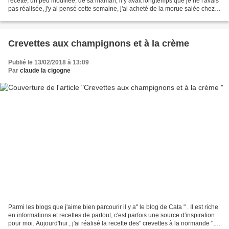
recette, un peu modifiée, de sa maman; il y avait longtemps que je ne l'avais
pas réalisée, j'y ai pensé cette semaine, j'ai acheté de la morue salée chez
le poissonnier, je l'ai...
Crevettes aux champignons et à la crème
Publié le 13/02/2018 à 13:09
Par
claude la cigogne
Parmi les blogs que j'aime bien parcourir il y a" le blog de Cata " . Il est riche
en informations et recettes de partout, c'est parfois une source d'inspiration
pour moi. Aujourd'hui , j'ai réalisé la recette des" crevettes à la normande ",