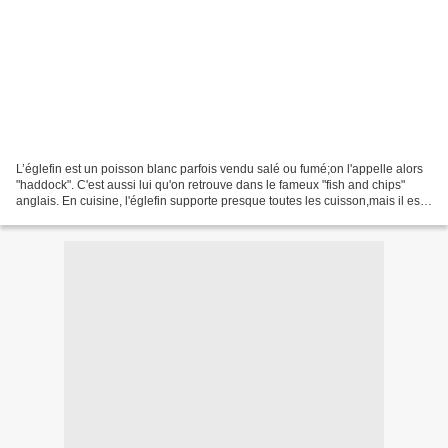
L’églefin est un poisson blanc parfois vendu salé ou fumé;on l'appelle alors
"haddock". C'est aussi lui qu'on retrouve dans le fameux "fish and chips"
anglais. En cuisine, l'églefin supporte presque toutes les cuisson,mais il est
réputé ne pas aimer celle...