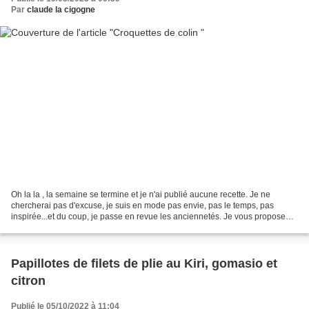
Par
claude la cigogne
Oh la la , la semaine se termine et je n'ai publié aucune recette. Je ne
chercherai pas d'excuse, je suis en mode pas envie, pas le temps, pas
inspirée...et du coup, je passe en revue les anciennetés. Je vous propose
tout de même cette recette que j'ai...
Papillotes de filets de plie au Kiri, gomasio et
citron
Publié le 05/10/2022 à 11:04