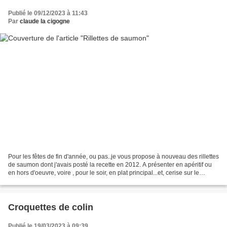
Publié le 09/12/2023 à 11:43
Par
claude la cigogne
Pour les fêtes de fin d'année, ou pas..je vous propose à nouveau des rillettes
de saumon dont j'avais posté la recette en 2012. A présenter en apéritif ou
en hors d'oeuvre, voire , pour le soir, en plat principal...et, cerise sur le
gâteau, on peut sans...
Croquettes de colin
Publié le 19/03/2023 à 09:39