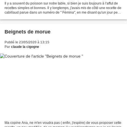
Il y a souvent du poisson sur notre table, si bien je suis toujours à l'affut de
recettes simples et bonnes. Il y longtemps, j'avais mis de côté une recette de
cabillaud parue dans un numéro de " Fémina", en me disant qu'un jour peut -
être... Aujourd'hui,...
Beignets de morue
Publié le 23/05/2020 à 13:15
Par
claude la cigogne
Ma copine Ana, ne m'en voudra pas ( enfin, j'espère) de vous proposer cette