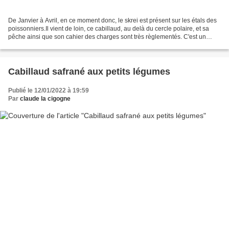
De Janvier à Avril, en ce moment donc, le skrei est présent sur les étals des
poissonniers.Il vient de loin, ce cabillaud, au delà du cercle polaire, et sa
pêche ainsi que son cahier des charges sont très règlementés. C'est un
poisson délicieux à la chair...
Cabillaud safrané aux petits légumes
Publié le 12/01/2022 à 19:59
Par
claude la cigogne