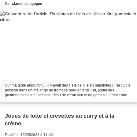
Par
claude la cigogne
Sur ma table aujourd'hui, il y avait des filets de plie en papillotes : j' 'ai cuit le
poisson dans un mélange de fromage pour enfants Kiri, (celui des
gastronomes en culottes courtes ) de citron vert et de gomasio. C'est entre
Août et Octobre que la...
Joues de lotte et crevettes au curry et à la
crème.
Publié le 13/05/2022 à 11:43