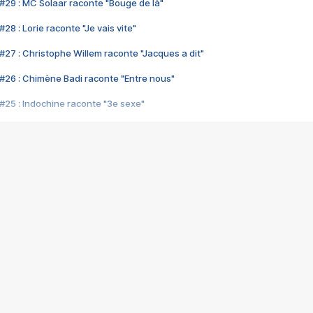
#29 : MC Solaar raconte "Bouge de là"
28 : Lorie raconte "Je vais vite"
#27 : Christophe Willem raconte "Jacques a dit"
#26 : Chimène Badi raconte "Entre nous"
#25 : Indochine raconte "3e sexe"
#24 : Zaho raconte "C'est chelou"
#23 : Patrick Bruel raconte "Au café des délices"
#22 : Kyo raconte "Le chemin"
#21 : Nolwenn Leroy raconte "Cassé"
#20 : Patrick Hernandez raconte "Born to be alive"
#19 : Lorie raconte "Près de moi"
#18 : Michael Jones raconte "A nos actes manqués" (avec Jean-Jacque
#17 : Khaled raconte "Aïcha"