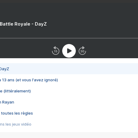
 Battle Royale - DayZ
 DayZ
 a 13 ans (et vous l'avez ignoré)
e (littéralement)
im Rayan
 toutes les règles
s les jeux vidéo
us choquant de Rockstar ? - Le scandale BULLY