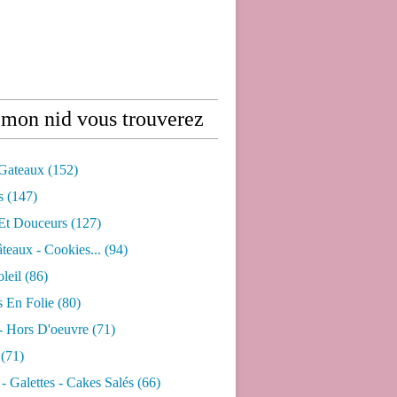
mon nid vous trouverez
 Gateaux
(152)
s
(147)
 Et Douceurs
(127)
âteaux - Cookies...
(94)
leil
(86)
s En Folie
(80)
- Hors D'oeuvre
(71)
(71)
- Galettes - Cakes Salés
(66)