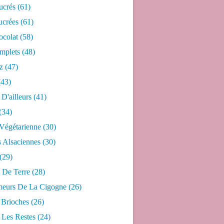
ucrés
(61)
ucrées
(61)
ocolat
(58)
mplets
(48)
z
(47)
43)
 D'ailleurs
(41)
(34)
 Végétarienne
(30)
s Alsaciennes
(30)
(29)
De Terre
(28)
eurs De La Cigogne
(26)
 Brioches
(26)
 Les Restes
(24)