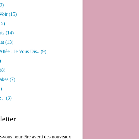
9)
Voir
(15)
15)
ats
(14)
iat
(13)
 Allée - Je Vous Dis..
(9)
)
(8)
akes
(7)
)
 ..
(3)
etter
vous pour être averti des nouveaux