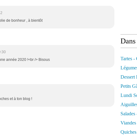
42
lie de bonheur , à bientôt
Dans 
9:30
Tartes -
nne année 2020 !<br /> Bisous
Légume
Dessert
Petits G
Lundi So
ches et à ton blog !
Aiguille
Salades 
Viandes
Quiches 