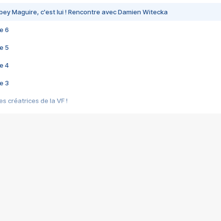
bey Maguire, c'est lui ! Rencontre avec Damien Witecka
e 6
e 5
e 4
e 3
s créatrices de la VF !
e 2
e 1
e Mektoub My Love arrive enfin ! Rencontre avec Shaïn Boumedine et Sal
i : après Toni en famille
elle réalise le bouleversant Dites lui que je l'aime
ais ! Rencontre autour de Vie privée de Rebecca Zlotowski