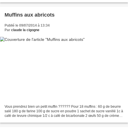
Ingrédients pour 4: 800 g de...
Muffins aux abricots
Publié le 09/07/2014 à 13:34
Par
claude la cigogne
Vous prendrez bien un petit muffin ?????? Pour 18 muffins : 60 g de beurre
salé 180 g de farine 100 g de sucre en poudre 1 sachet de sucre vanillé 1c à
café de levure chimique 1/2 c à café de bicarbonate 2 œufs 50 g de crème
fraiche épaisse 1 c à café...