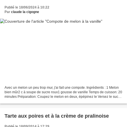
Publié le 18/06/2024 à 10:22
Par
claude la cigogne
Avec un melon un peu trop mur, j'ai fait une compote. Ingrédients : 1 Melon
bien mûr2 c à soupe de sucre roux1 gousse de vanille Temps de cuisson: 20
minutes Préparation: Coupez le melon en deux, épépinez le Versez le sucre
dans une casserole, ajoutez...
Tarte aux poires et à la crème de pralinoise
Publié le 18/09/2014 à 17:29