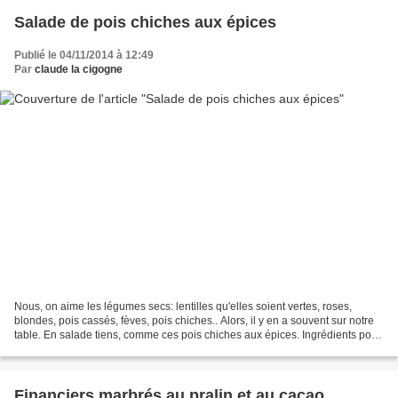
Salade de pois chiches aux épices
Publié le 04/11/2014 à 12:49
Par
claude la cigogne
Nous, on aime les légumes secs: lentilles qu'elles soient vertes, roses,
blondes, pois cassés, fèves, pois chiches.. Alors, il y en a souvent sur notre
table. En salade tiens, comme ces pois chiches aux épices. Ingrédients pour
2: Une petite boite de...
Financiers marbrés au pralin et au cacao