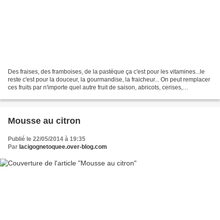
Des fraises, des framboises, de la pastèque ça c'est pour les vitamines...le
reste c'est pour la douceur, la gourmandise, la fraicheur... On peut remplacer
ces fruits par n'importe quel autre fruit de saison, abricots, cerises,
pèches...choisissez ! Ingrédients...
Mousse au citron
Publié le 22/05/2014 à 19:35
Par
lacigognetoquee.over-blog.com