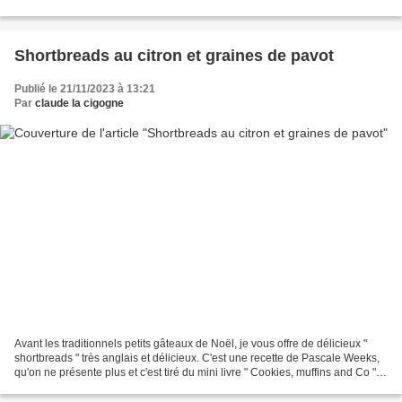
minutes Préparation: Coupez...
Shortbreads au citron et graines de pavot
Publié le 21/11/2023 à 13:21
Par
claude la cigogne
Avant les traditionnels petits gâteaux de Noël, je vous offre de délicieux "
shortbreads " très anglais et délicieux. C'est une recette de Pascale Weeks,
qu'on ne présente plus et c'est tiré du mini livre " Cookies, muffins and Co "
Ingrédients pour une...