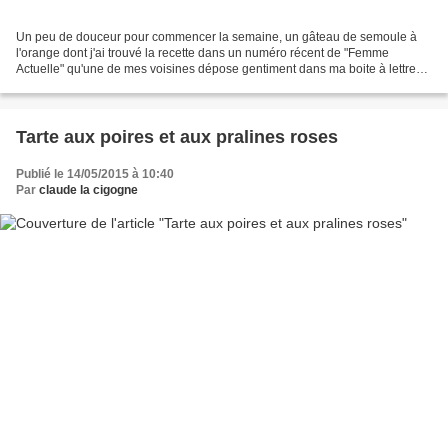
Un peu de douceur pour commencer la semaine, un gâteau de semoule à
l'orange dont j'ai trouvé la recette dans un numéro récent de "Femme
Actuelle" qu'une de mes voisines dépose gentiment dans ma boite à lettre
chaque semaine. Ingrédients pour 8 personnes,...
Tarte aux poires et aux pralines roses
Publié le 14/05/2015 à 10:40
Par
claude la cigogne