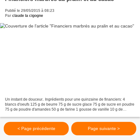
Publié le 29/05/2015 à 08:23
Par
claude la cigogne
Un instant de douceur.. Ingrédients pour une quinzaine de financiers: 4
blancs d'oeufs 125 g de beurre 75 g de sucre glace 75 g de sucre en poudre
75 g de poudre d'amandes 50 g de farine 1 gousse de vanille 10 g de
poudre de pralin 2 c à café de cacao...
< Page précédente
Page suivante >