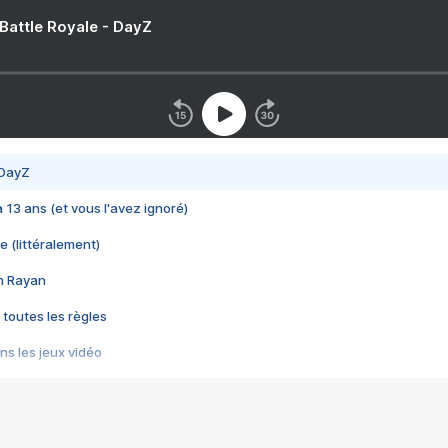
 Battle Royale - DayZ
 DayZ
 a 13 ans (et vous l'avez ignoré)
e (littéralement)
im Rayan
 toutes les règles
s les jeux vidéo
us choquant de Rockstar ? - Le scandale BULLY
e plus moche de Steam