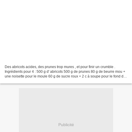
Des abricots acides, des prunes trop mures , et pour finir un crumble .
Ingrédients pour 4 : 500 g d' abricots 500 g de prunes 80 g de beurre mou +
une noisette pour le moule 60 g de sucre roux + 2 c à soupe pour le fond du
plat 100 g de chapelure Temps...
Publicité