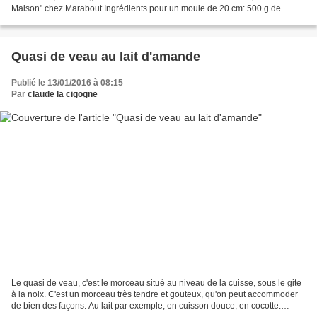
Maison" chez Marabout Ingrédients pour un moule de 20 cm: 500 g de
crème de marrons vanillée 2 oeufs 75 g de...
Quasi de veau au lait d'amande
Publié le 13/01/2016 à 08:15
Par
claude la cigogne
Le quasi de veau, c'est le morceau situé au niveau de la cuisse, sous le gite
à la noix. C'est un morceau très tendre et gouteux, qu'on peut accommoder
de bien des façons. Au lait par exemple, en cuisson douce, en cocotte.