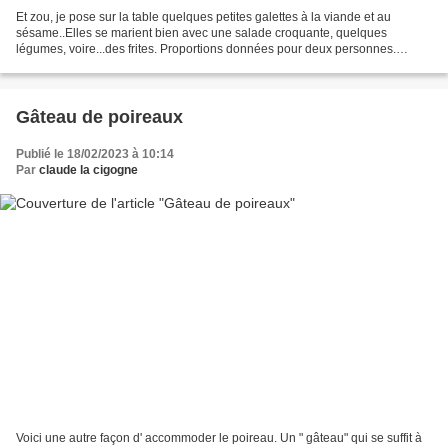
Et zou, je pose sur la table quelques petites galettes à la viande et au
sésame..Elles se marient bien avec une salade croquante, quelques
légumes, voire...des frites. Proportions données pour deux personnes.
Ingrédients pour 8 petites galettes ! 300...
Gâteau de poireaux
Publié le 18/02/2023 à 10:14
Par
claude la cigogne
Voici une autre façon d' accommoder le poireau. Un " gâteau" qui se suffit à