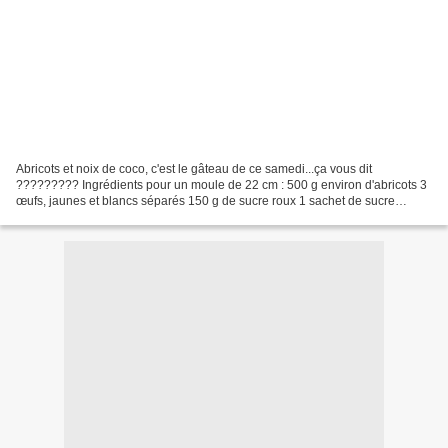
Abricots et noix de coco, c'est le gâteau de ce samedi...ça vous dit
????????? Ingrédients pour un moule de 22 cm : 500 g environ d'abricots 3
œufs, jaunes et blancs séparés 150 g de sucre roux 1 sachet de sucre
vanillé 100 g de farine 80 g de noix de...