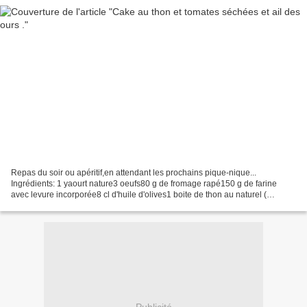
Repas du soir ou apéritif,en attendant les prochains pique-nique...
Ingrédients: 1 yaourt nature3 oeufs80 g de fromage rapé150 g de farine
avec levure incorporée8 cl d'huile d'olives1 boite de thon au naturel (
moyenne la boite)60 g de tomates séchées2...