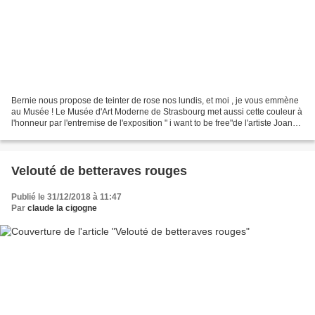
Bernie nous propose de teinter de rose nos lundis, et moi , je vous emmène
au Musée ! Le Musée d'Art Moderne de Strasbourg met aussi cette couleur à
l'honneur par l'entremise de l'exposition " i want to be free"de l'artiste Joanna
Vasconcelos Son oeuvre...
Velouté de betteraves rouges
Publié le 31/12/2018 à 11:47
Par
claude la cigogne