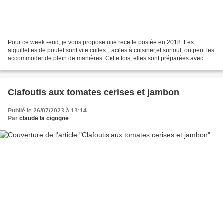
Pour ce week -end, je vous propose une recette postée en 2018. Les
aiguillettes de poulet sont vite cuites , faciles à cuisiner,et surtout, on peut les
accommoder de plein de manières. Cette fois, elles sont préparées avec
champignons et safran..du coup...
Clafoutis aux tomates cerises et jambon
Publié le 26/07/2023 à 13:14
Par
claude la cigogne