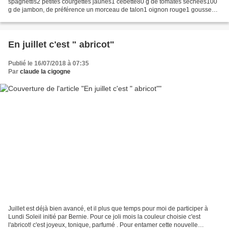
spaghettis2 petites courgettes jaunes1 cébette80 g de tomates séchées100
g de jambon, de préférence un morceau de talon1 oignon rouge1 gousse
d'ail1 branche de thymquelques feuilles...
En juillet c'est " abricot"
Publié le 16/07/2018 à 07:35
Par
claude la cigogne
Juillet est déjà bien avancé, et il plus que temps pour moi de participer à
Lundi Soleil initié par Bernie. Pour ce joli mois la couleur choisie c'est
l'abricot! c'est joyeux, tonique, parfumé . Pour entamer cette nouvelle