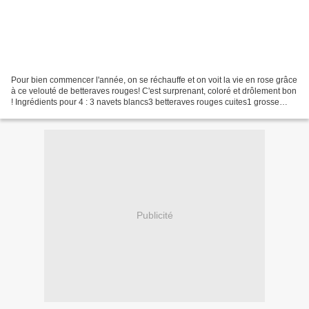
Pour bien commencer l'année, on se réchauffe et on voit la vie en rose grâce
à ce velouté de betteraves rouges! C'est surprenant, coloré et drôlement bon
! Ingrédients pour 4 : 3 navets blancs3 betteraves rouges cuites1 grosse
pomme de terre1 oignon blanc1...
Publicité