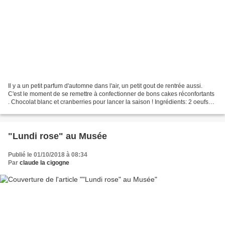
Il y a un petit parfum d'automne dans l'air, un petit gout de rentrée aussi.
C'est le moment de se remettre à confectionner de bons cakes réconfortants
. Chocolat blanc et cranberries pour lancer la saison ! Ingrédients: 2 oeufs1
yaourt nature150 g de...
"Lundi rose" au Musée
Publié le 01/10/2018 à 08:34
Par
claude la cigogne