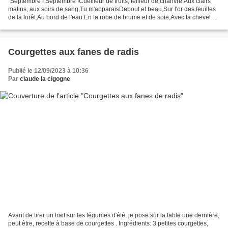
"Septembre ! Septembre !Cueilleur de fruits, teilleur de chanvre,Aux clairs
matins, aux soirs de sang,Tu m'apparaisDebout et beau,Sur l'or des feuilles
de la forêt,Au bord de l'eau.En ta robe de brume et de soie,Avec ta chevelure
qui rougeoieD'or, de...
Courgettes aux fanes de radis
Publié le 12/09/2023 à 10:36
Par
claude la cigogne
Avant de tirer un trait sur les légumes d'été, je pose sur la table une dernière,
peut être, recette à base de courgettes . Ingrédients: 3 petites courgettes,