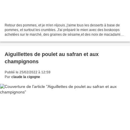
Retour des pommes, et je m'en réjouis..j'aime tous les desserts à base de
pommes, et surtout les crumbles. J'ai préparé le mien avec des boskoops
achetées sur le marché, des graines de sésame,et des noix de macadamia.
Ingrédients: 4 pommes 1/2 citron...
Aiguillettes de poulet au safran et aux
champignons
Publié le 25/02/2022 à 12:59
Par
claude la cigogne