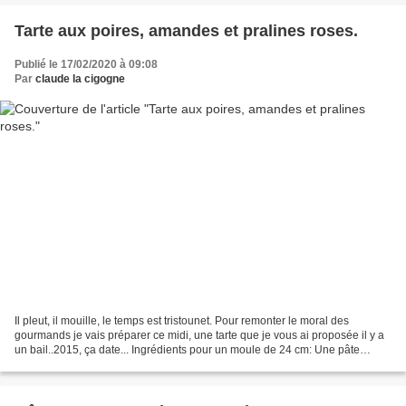
Tarte aux poires, amandes et pralines roses.
Publié le 17/02/2020 à 09:08
Par
claude la cigogne
Il pleut, il mouille, le temps est tristounet. Pour remonter le moral des
gourmands je vais préparer ce midi, une tarte que je vous ai proposée il y a
un bail..2015, ça date... Ingrédients pour un moule de 24 cm: Une pâte
feuilletée ( du commerce, sans...