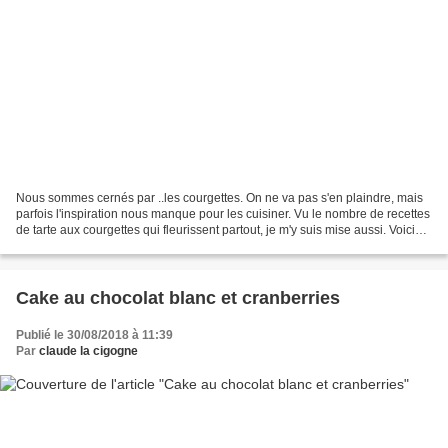
Nous sommes cernés par ..les courgettes. On ne va pas s'en plaindre, mais
parfois l'inspiration nous manque pour les cuisiner. Vu le nombre de recettes
de tarte aux courgettes qui fleurissent partout, je m'y suis mise aussi. Voici
donc une tarte à la...
Cake au chocolat blanc et cranberries
Publié le 30/08/2018 à 11:39
Par
claude la cigogne