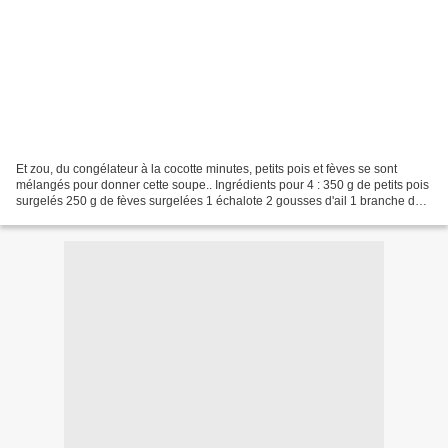
Et zou, du congélateur à la cocotte minutes, petits pois et fèves se sont
mélangés pour donner cette soupe.. Ingrédients pour 4 : 350 g de petits pois
surgelés 250 g de fèves surgelées 1 échalote 2 gousses d'ail 1 branche de
thym 1 cube de bouillon de...