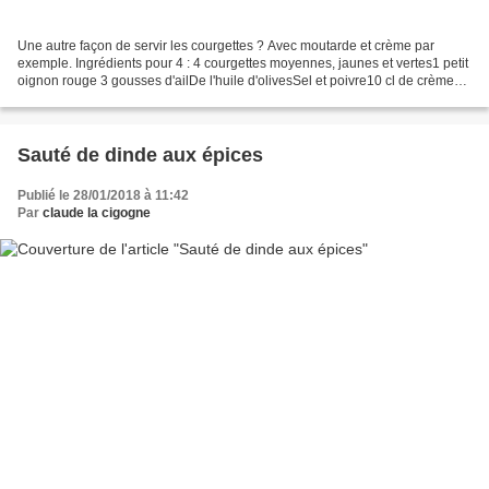
Une autre façon de servir les courgettes ? Avec moutarde et crème par
exemple. Ingrédients pour 4 : 4 courgettes moyennes, jaunes et vertes1 petit
oignon rouge 3 gousses d'ailDe l'huile d'olivesSel et poivre10 cl de crème
fraiche1/2 c à soupe de moutarde...
Sauté de dinde aux épices
Publié le 28/01/2018 à 11:42
Par
claude la cigogne