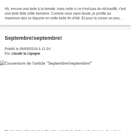
Ah, encore une tarte à la tomate..mais celle ci ce n'est pas du réchauffé, c'est
une tarte faite cette semaine. Comme vous sans doute, je profite au
maximum des ce légume en cette belle fin d'été. Et pour la corser un peu, et
bien, j'ai ajouté à la garniture...
Septembre!septembre!
Publié le 08/09/2018 à 11:24
Par
claude la cigogne