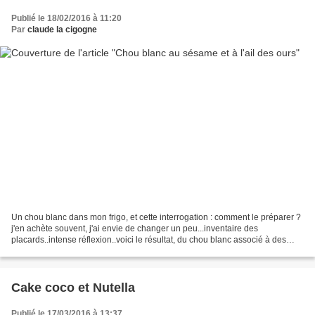
Publié le 18/02/2016 à 11:20
Par
claude la cigogne
Un chou blanc dans mon frigo, et cette interrogation : comment le préparer ?
j'en achète souvent, j'ai envie de changer un peu...inventaire des
placards..intense réflexion..voici le résultat, du chou blanc associé à des
graines de de sésame et parfumé...
Cake coco et Nutella
Publié le 17/03/2016 à 13:37