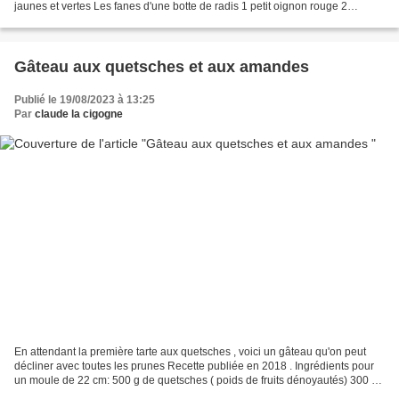
jaunes et vertes Les fanes d'une botte de radis 1 petit oignon rouge 2
gousses d'ail Quelques...
Gâteau aux quetsches et aux amandes
Publié le 19/08/2023 à 13:25
Par
claude la cigogne
En attendant la première tarte aux quetsches , voici un gâteau qu'on peut
décliner avec toutes les prunes Recette publiée en 2018 . Ingrédients pour
un moule de 22 cm: 500 g de quetsches ( poids de fruits dénoyautés) 300 g
de farine 1 sachet de levure...