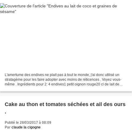
L'amertume des endives ne plait pas à tout le monde, j'ai donc utilisé un
stratagème pour les faire adopter avec moins de réticences . Voyez vous-
même . Ingrédients pour 2: 4 endives1 petit oignon rouge20 cl de lait de
coco2 c à soupe d'huile d'olivesSel,...
Cake au thon et tomates séchées et ail des ours
.
Publié le 28/03/2017 à 08:09
Par
claude la cigogne